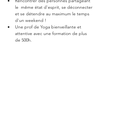
Rencontrer des personnes partageant 
le  même état d'esprit, se déconnecter 
et se détendre au maximum le temps 
d'un weekend !
Une prof de Yoga bienveillante et 
attentive avec une formation de plus 
de 500h.
Pour confirmer la réservation, nous 
demandons un acompte non remboursable 
de 100 euros. Le reste du paiement doit 
être effectué un mois avant la retraite. Si 
vous vous inscrivez à la retraite dans le mois 
avant la retraite, merci de payer 
directement le montant total.
Partagez sur les réseaux